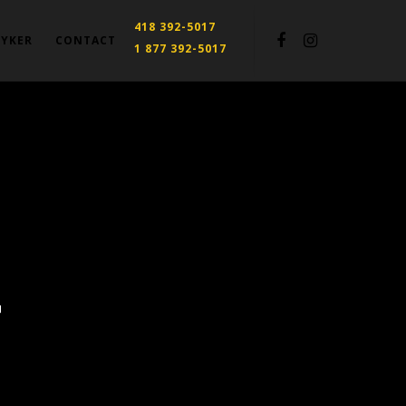
418 392-5017
RYKER
CONTACT
1 877 392-5017
T