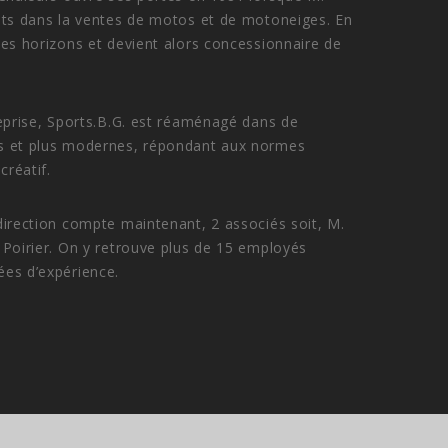
uts dans la ventes de motos et de motoneiges. En
ses horizons et devient alors concessionnaire de
reprise, Sports.B.G. est réaménagé dans de
s et plus modernes, répondant aux normes
créatif.
direction compte maintenant, 2 associés soit, M.
 Poirier. On y retrouve plus de 15 employés
ées d’expérience.