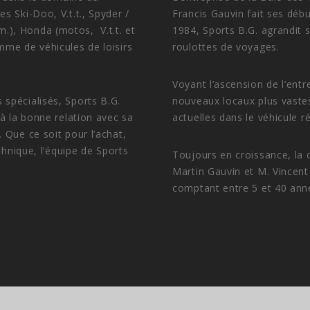
s Ski-Doo, V.t.t., Spyder /
Francis Gauvin fait ses déb
), Honda (motos, V.t.t. et
1984, Sports B.G. agrandit 
mme de véhicules de loisirs
roulottes de voyages.
Voyant l’ascension de l’ent
spécialisés, Sports B.G.
nouveaux locaux plus vaste
 à la bonne relation avec sa
actuelles dans le véhicule ré
 Que ce soit pour l’achat,
chnique, l’équipe de Sports
Toujours en croissance, la 
Martin Gauvin et M. Vincent
comptant entre 5 et 40 ann